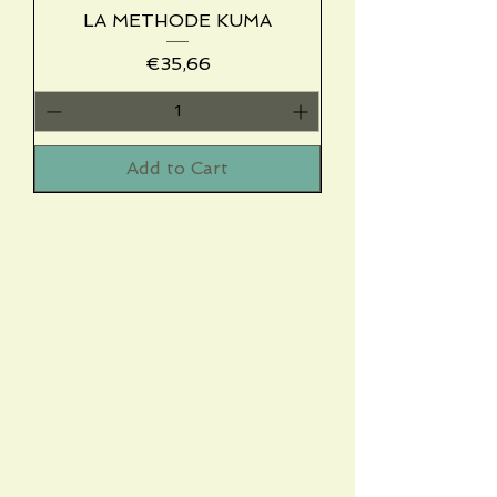
LA METHODE KUMA
Price
€35,66
Add to Cart