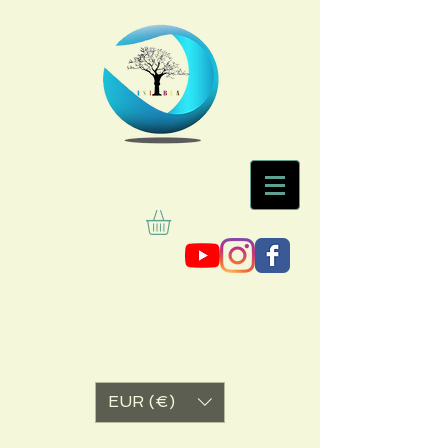
EUR (€)