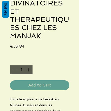
DIVINATOIRES
REVIEWS
ET
THERAPEUTIQU
ES CHEZ LES
MANJAK
Price
€39,84
Quantity
*
Add to Cart
Dans le royaume de Babok en
Guinée-Bissau et dans les
communautés originaires de ce