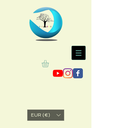
EUR (€)