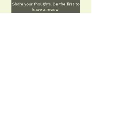
Share your thoughts. Be the first to
leave a review.
Leave a Review
Informations pratiques
Qui sommes-nous
Conditions Générales de Ventes
Frais de port & livraison
Mentions légales
Conditions d'utilisation du site
Gratuit. Retrait sur place.
Paiement en ligne ou lors du retrait
Faites livrer chez vous ou en point relais