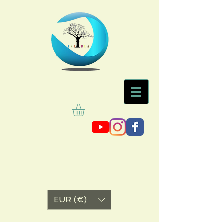
EUR (€)