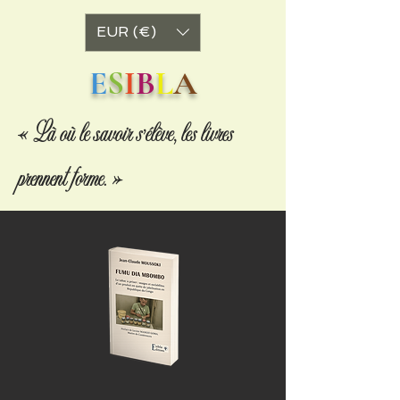
EUR (€)
E
S
I
B
L
A
« Là où le savoir s’élève, les livres
prennent forme. »