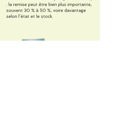
: la remise peut être bien plus importante,
souvent 30 % à 50 %, voire davantage
selon l’état et le stock.
Le codex
Les Proverbes des Sûndis
grammatical
de Boko-Songho
égyptien
contact@esibla.com