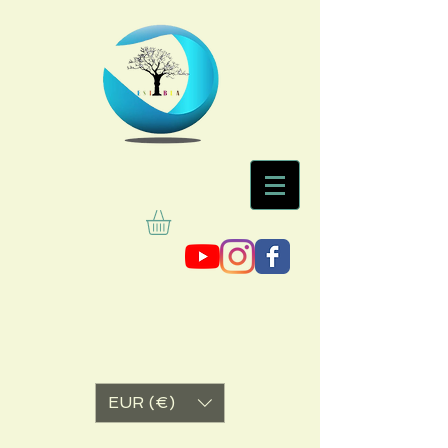
EUR (€)