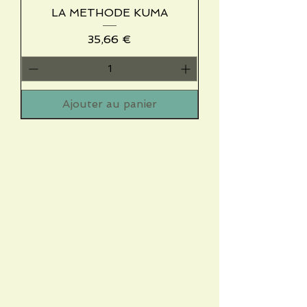
LA METHODE KUMA
Prix
35,66 €
Ajouter au panier