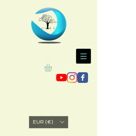
EUR (€)