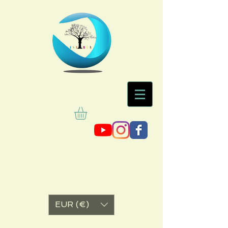
EUR (€)