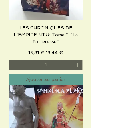
LES CHRONIQUES DE
L'EMPIRE NTU: Tome 2 "La
Forteresse"
Prix original
Prix promotionnel
15,81 €
13,44 €
Ajouter au panier