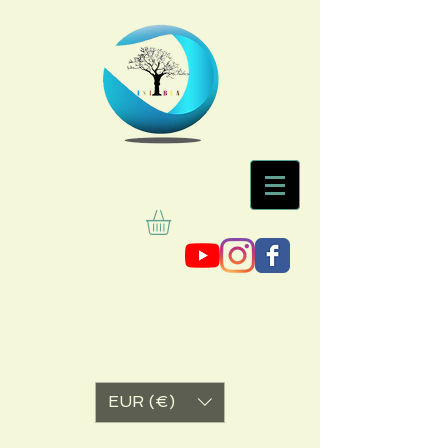
EUR (€)