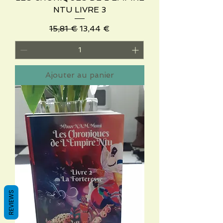
NTU LIVRE 3
Prix original
Prix promotionnel
15,81 €
13,44 €
Ajouter au panier
REVIEWS