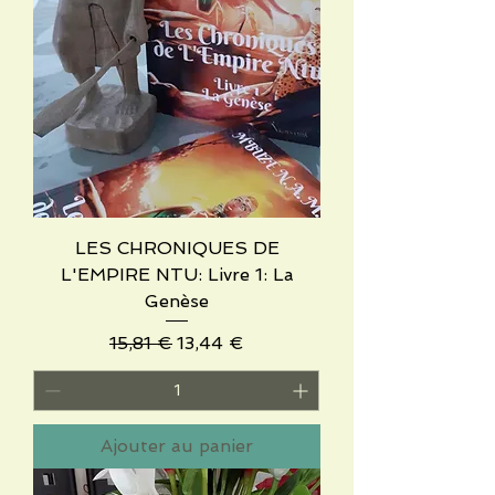
LES CHRONIQUES DE
L'EMPIRE NTU: Livre 1: La
Genèse
Prix original
Prix promotionnel
15,81 €
13,44 €
Ajouter au panier