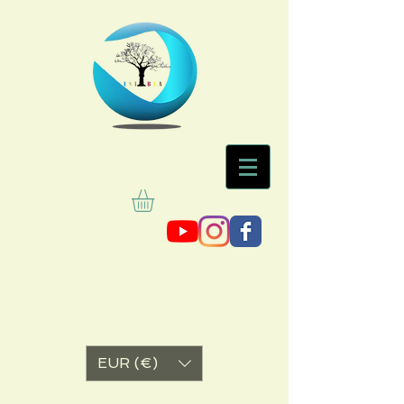
EUR (€)