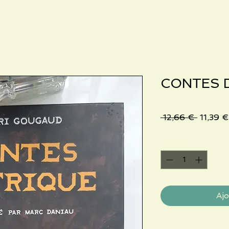
CONTES 
Prix
 12,66 € 
11,39 €
original
Quantité
*
Ajo