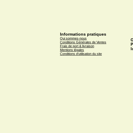
Informations pratiques
Qui sommes-nous
G
Conditions Générales de Ventes
P
Frais de port & livraison
l
Mentions légales
Conditions d'utilisation du site