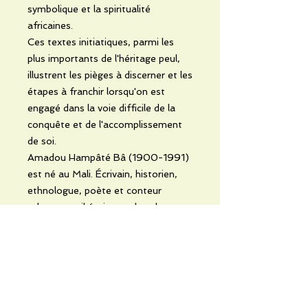
symbolique et la spiritualité
africaines.
Ces textes initiatiques, parmi les
plus importants de l'héritage peul,
illustrent les pièges à discerner et les
étapes à franchir lorsqu'on est
engagé dans la voie difficile de la
conquête et de l'accomplissement
de soi.
Amadou Hampâté Bâ (1900-1991)
est né au Mali. Écrivain, historien,
ethnologue, poète et conteur
talentueux, il était une des plus
hautes figures de la sagesse et de la
culture africaines. Il est l'auteur de
nombreux ouvrages dont L'Étrange
destin de Wangrin et Amkoullel
l'enfant peul.