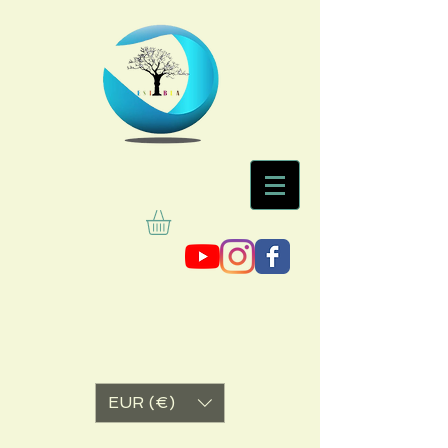
EUR (€)