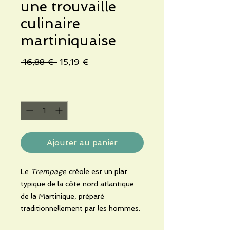
une trouvaille
culinaire
martiniquaise
Prix
Prix
 16,88 € 
15,19 €
original
promotionnel
Quantité
*
Ajouter au panier
Le
Trempage
créole est un plat
typique de la côte nord atlantique
de la Martinique, préparé
traditionnellement par les hommes.