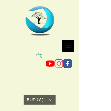
EUR (€)