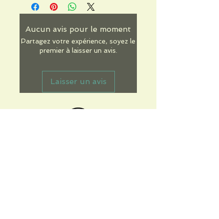
Aucun avis pour le moment
Partagez votre expérience, soyez le
premier à laisser un avis.
Laisser un avis
Informations pratiques
Qui sommes-nous
Conditions Générales de Ventes
Frais de port & livraison
Mentions légales
Conditions d'utilisation du site
Gratuit. Retrait sur place.
Paiement en ligne ou lors du retrait