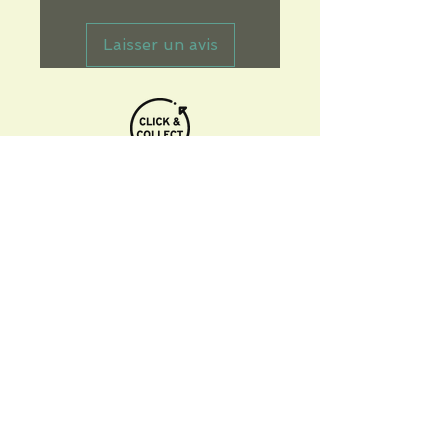
Laisser un avis
Informations pratiques
Qui sommes-nous
Conditions Générales de Ventes
Frais de port & livraison
Mentions légales
Conditions d'utilisation du site
Gratuit. Retrait sur place.
Paiement en ligne ou lors du retrait
Faites livrer chez vous ou en point relais
sous 3 à 5 jours.