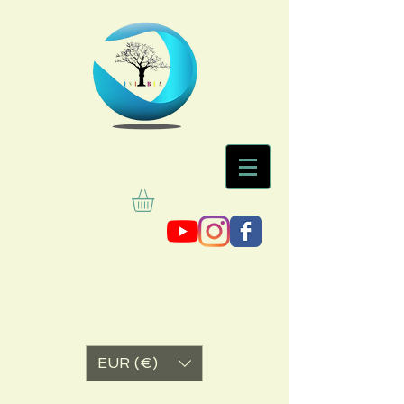
EUR (€)