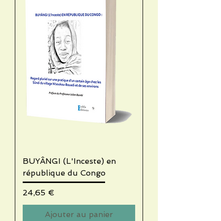
BUYÂNGI (L'Inceste) en
république du Congo
Prix
24,65 €
Ajouter au panier