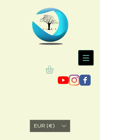
EUR (€)