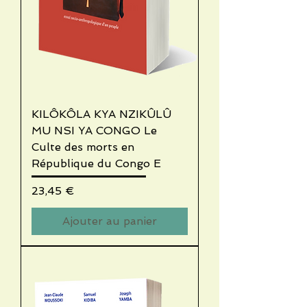
KILÔKÔLA KYA NZIKÛLÛ
MU NSI YA CONGO Le
Culte des morts en
République du Congo E
Prix
23,45 €
Ajouter au panier