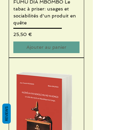
FUMU DIA MBOMBO Le
tabac à priser: usages et
sociabilités d'un produit en
quête
Prix
25,50 €
Ajouter au panier
REVIEWS