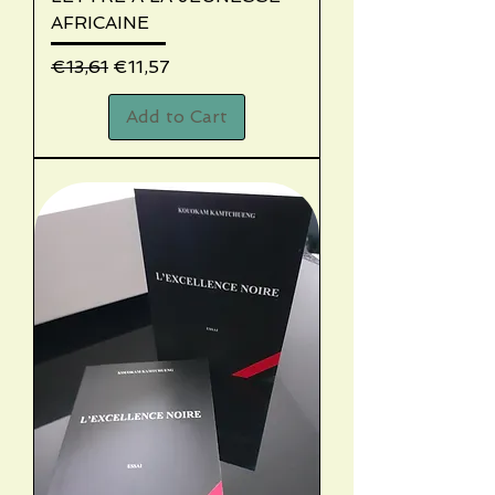
AFRICAINE
Regular Price
Sale Price
€13,61
€11,57
Add to Cart