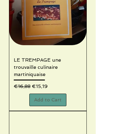
LE TREMPAGE une
trouvaille culinaire
martiniquaise
Regular Price
Sale Price
€16,88
€15,19
Add to Cart