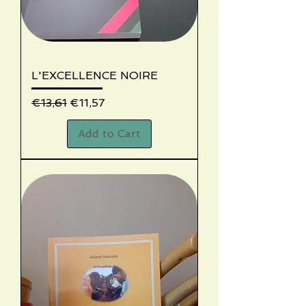
L'EXCELLENCE NOIRE
Regular Price
Sale Price
€13,61
€11,57
Add to Cart