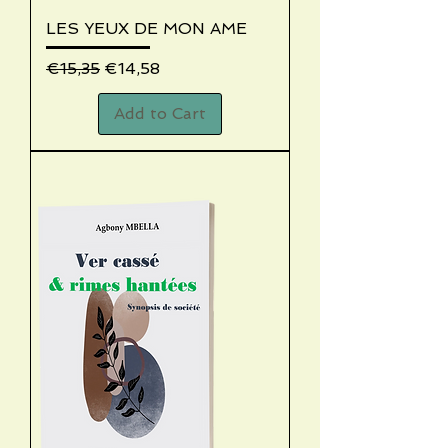
LES YEUX DE MON AME
Regular Price
Sale Price
€15,35
€14,58
Add to Cart