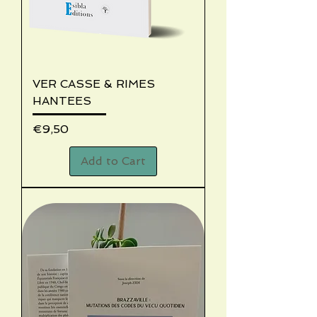
VER CASSE & RIMES
HANTEES
Price
€9,50
Add to Cart