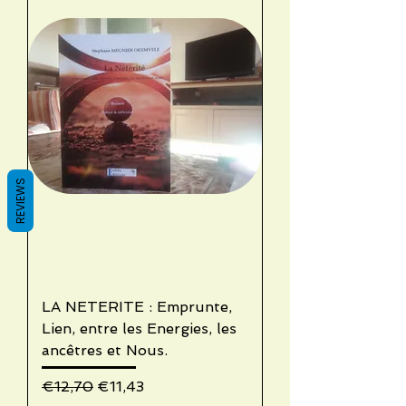
REVIEWS
LA NETERITE : Emprunte,
Lien, entre les Energies, les
ancêtres et Nous.
Regular Price
Sale Price
€12,70
€11,43