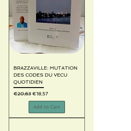
BRAZZAVILLE: MUTATION
DES CODES DU VECU
QUOTIDIEN
Regular Price
Sale Price
€20,63
€18,57
Add to Cart