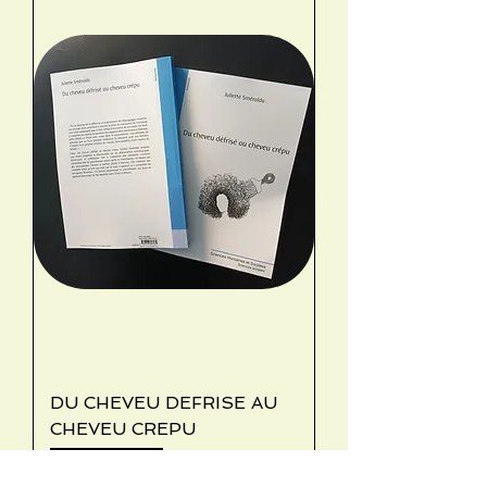
DU CHEVEU DEFRISE AU
CHEVEU CREPU
Regular Price
Sale Price
€25,32
€22,79