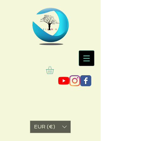
EUR (€)